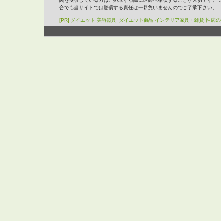
関を受診している方は、摂取する際に医師へ相談することが大切です。 
合でも当サイトでは賠償する責任は一切負いませんのでご了承下さい。
[PR]
ダイエット
美容器具･ダイエット商品
インテリア家具・雑貨
性病の