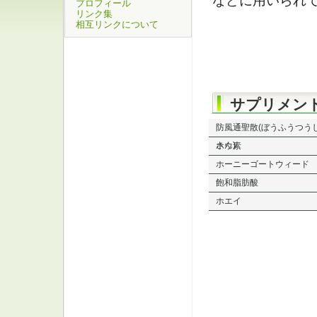
などに用いられ
プロフィール
リンク集
相互リンクについて
サプリメン
防風通聖散(ぼうふうつう
さん)
ホウ素
ホーニーゴートウィード
飽和脂肪酸
ホエイ