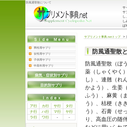
防風通聖散について
サ
サ
し
し
ば
＞
サプリメント事典.netトップ
Ｓｉｄｅ Ｍｅｎｕ
男性用サプリ
防風通聖散
女性用サプリ
子供用サプリ
防風通聖散（ぼ
中高年用サプリ
薬（しゃくやく
病気・症状別サプリ
し）、連翹（れ
目的別サプリ
かよう）、生姜
ふう）、麻黄（
Ｉｎｄｅｘ
う）、桔梗（き
ア行
カ行
サ行
タ行
う）、石膏（せ
ナ行
ハ行
マ行
ヤ行
ラ行
ワ行
-
-
り、高血圧の随