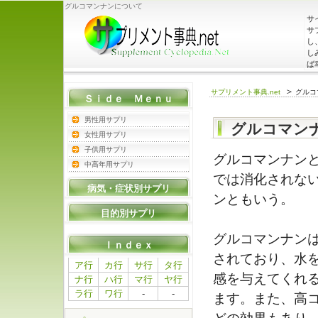
グルコマンナンについて
サ
サ
し
し
ば
＞
サプリメント事典.net
グルコ
Ｓｉｄｅ Ｍｅｎｕ
男性用サプリ
グルコマン
女性用サプリ
子供用サプリ
グルコマンナン
中高年用サプリ
では消化されな
病気・症状別サプリ
ンともいう。
目的別サプリ
グルコマンナン
Ｉｎｄｅｘ
されており、水
ア行
カ行
サ行
タ行
感を与えてくれ
ナ行
ハ行
マ行
ヤ行
ラ行
ワ行
-
-
ます。また、高