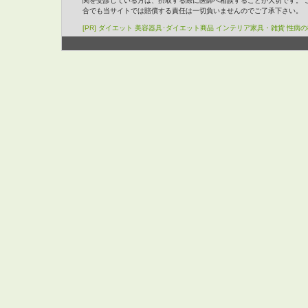
関を受診している方は、摂取する際に医師へ相談することが大切です。 
合でも当サイトでは賠償する責任は一切負いませんのでご了承下さい。
[PR]
ダイエット
美容器具･ダイエット商品
インテリア家具・雑貨
性病の